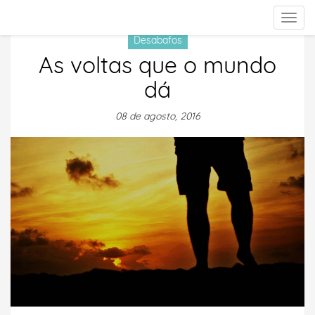
Togg
navig
Desabafos
As voltas que o mundo
dá
08 de agosto, 2016