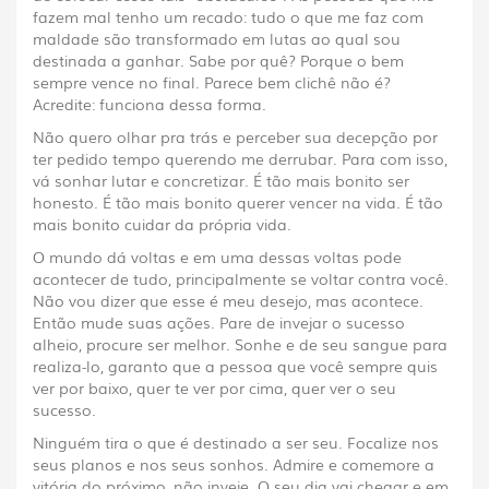
fazem mal tenho um recado: tudo o que me faz com
maldade são transformado em lutas ao qual sou
destinada a ganhar. Sabe por quê? Porque o bem
sempre vence no final. Parece bem clichê não é?
Acredite: funciona dessa forma.
Não quero olhar pra trás e perceber sua decepção por
ter pedido tempo querendo me derrubar. Para com isso,
vá sonhar lutar e concretizar. É tão mais bonito ser
honesto. É tão mais bonito querer vencer na vida. É tão
mais bonito cuidar da própria vida.
O mundo dá voltas e em uma dessas voltas pode
acontecer de tudo, principalmente se voltar contra você.
Não vou dizer que esse é meu desejo, mas acontece.
Então mude suas ações. Pare de invejar o sucesso
alheio, procure ser melhor. Sonhe e de seu sangue para
realiza-lo, garanto que a pessoa que você sempre quis
ver por baixo, quer te ver por cima, quer ver o seu
sucesso.
Ninguém tira o que é destinado a ser seu. Focalize nos
seus planos e nos seus sonhos. Admire e comemore a
vitória do próximo, não inveje. O seu dia vai chegar e em