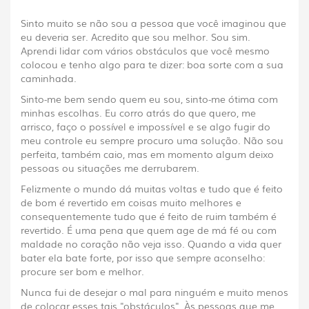
Sinto muito se não sou a pessoa que você imaginou que
eu deveria ser. Acredito que sou melhor. Sou sim.
Aprendi lidar com vários obstáculos que você mesmo
colocou e tenho algo para te dizer: boa sorte com a sua
caminhada.
Sinto-me bem sendo quem eu sou, sinto-me ótima com
minhas escolhas. Eu corro atrás do que quero, me
arrisco, faço o possível e impossível e se algo fugir do
meu controle eu sempre procuro uma solução. Não sou
perfeita, também caio, mas em momento algum deixo
pessoas ou situações me derrubarem.
Felizmente o mundo dá muitas voltas e tudo que é feito
de bom é revertido em coisas muito melhores e
consequentemente tudo que é feito de ruim também é
revertido. É uma pena que quem age de má fé ou com
maldade no coração não veja isso. Quando a vida quer
bater ela bate forte, por isso que sempre aconselho:
procure ser bom e melhor.
Nunca fui de desejar o mal para ninguém e muito menos
de colocar esses tais "obstáculos". Às pessoas que me